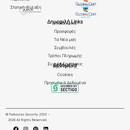
Στατική Φύλαξη
Δημοφιλή Links
Επικοινωνία
Προσφορές
Τα Νέα μας
Συμβουλές
Τρόποι Πληρωμής
Συχνές Ερωτήσεις
Δεδομένα
Όροι Χρήσης
Cookies
Προσωπικά Δεδομένα
©Tsekouras Security 2025 –
2026 All Rights Reserved.