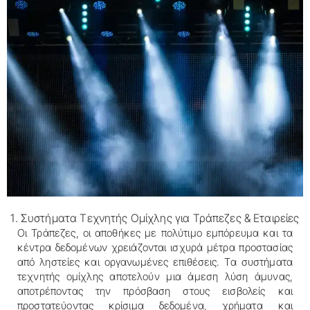
1. Συστήματα Τεχνητής Ομίχλης για Τράπεζες & Εταιρείες
Οι Τράπεζες, οι αποθήκες με πολύτιμο εμπόρευμα και τα
κέντρα δεδομένων χρειάζονται ισχυρά μέτρα προστασίας
από ληστείες και οργανωμένες επιθέσεις. Τα συστήματα
τεχνητής ομίχλης αποτελούν μια άμεση λύση άμυνας,
αποτρέποντας την πρόσβαση στους εισβολείς και
προστατεύοντας κρίσιμα δεδομένα, χρήματα και