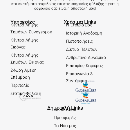
στα συστήματα ασφαλείας και στις υπηρεσίες φύλαξης – γιατί η
ασφάλειά σας είναι η αποστολή μας!
Υπηρεσίες
Χρήσιμα Links
Κέντρο Λήψης
Η Εταιρία μας
Σημάτων Συναγερμού
Ιστορική Αναδρομή
Κέντρο Λήψης
Πιστοποιήσεις
Εικόνας
Δίκτυο Πελατών
Κέντρο Λήψης
Ανθρώπινο Δυναμικό
Σημάτων Εικόνας
Ευκαιρίες Καριέρας
24ωρη Άμεση
Επικοινωνία &
Επέμβαση
Συντήρηση
Περιπολία
Στατική Φύλαξη
Δημοφιλή Links
Επικοινωνία
Προσφορές
Τα Νέα μας