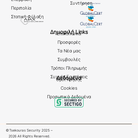
Συντήρηση
Περιπολία
Στατική Φύλαξη
Δημοφιλή Links
Επικοινωνία
Προσφορές
Τα Νέα μας
Συμβουλές
Τρόποι Πληρωμής
Συχνές Ερωτήσεις
Δεδομένα
Όροι Χρήσης
Cookies
Προσωπικά Δεδομένα
©Tsekouras Security 2025 –
2026 All Rights Reserved.