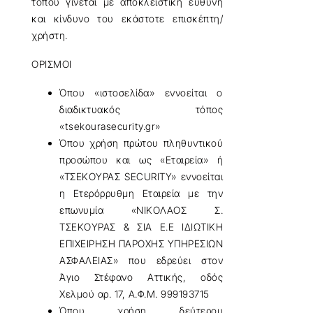
τόπου γίνεται με αποκλειστική ευθύνη
και κίνδυνο του εκάστοτε επισκέπτη/
χρήστη.
ΟΡΙΣΜΟΙ
Όπου «ιστοσελίδα» εννοείται ο
διαδικτυακός τόπος
«tsekourasecurity.gr»
Όπου χρήση πρώτου πληθυντικού
προσώπου και ως «Εταιρεία» ή
«ΤΣΕΚΟΥΡΑΣ SECURITY» εννοείται
η Ετερόρρυθμη Εταιρεία με την
επωνυμία «ΝΙΚΟΛΑΟΣ Σ.
ΤΣΕΚΟΥΡΑΣ & ΣΙΑ Ε.Ε ΙΔΙΩΤΙΚΗ
ΕΠΙΧΕΙΡΗΣΗ ΠΑΡΟΧΗΣ ΥΠΗΡΕΣΙΩΝ
ΑΣΦΑΛΕΙΑΣ» που εδρεύει στον
Άγιο Στέφανο Αττικής, οδός
Χελμού αρ. 17, Α.Φ.Μ. 999193715
Όπου χρήση δεύτερου