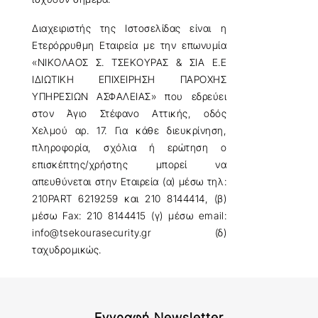
Διαχειριστής της Ιστοσελίδας είναι η
Ετερόρρυθμη Εταιρεία με την επωνυμία
«ΝΙΚΟΛΑΟΣ Σ. ΤΣΕΚΟΥΡΑΣ & ΣΙΑ Ε.Ε
ΙΔΙΩΤΙΚΗ ΕΠΙΧΕΙΡΗΣΗ ΠΑΡΟΧΗΣ
ΥΠΗΡΕΣΙΩΝ ΑΣΦΑΛΕΙΑΣ» που εδρεύει
στον Άγιο Στέφανο Αττικής, οδός
Χελμού αρ. 17. Για κάθε διευκρίνηση,
πληροφορία, σχόλια ή ερώτηση ο
επισκέπτης/χρήστης μπορεί να
απευθύνεται στην Εταιρεία (α) μέσω τηλ:
210PART 6219259 και 210 8144414, (β)
μέσω Fax: 210 8144415 (γ) μέσω email:
info@tsekourasecurity.gr
(δ)
ταχυδρομικώς.
Εγγραφή Newsletter