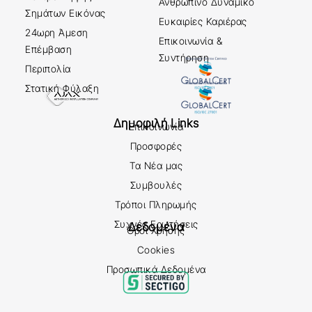
Ανθρώπινο Δυναμικό
Σημάτων Εικόνας
Ευκαιρίες Καριέρας
24ωρη Άμεση
Επικοινωνία &
Επέμβαση
Συντήρηση
Περιπολία
Στατική Φύλαξη
Δημοφιλή Links
Επικοινωνία
Προσφορές
Τα Νέα μας
Συμβουλές
Τρόποι Πληρωμής
Συχνές Ερωτήσεις
Δεδομένα
Όροι Χρήσης
Cookies
Προσωπικά Δεδομένα