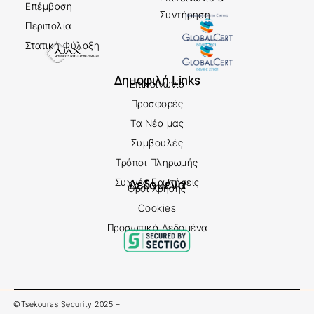
Επέμβαση
Συντήρηση
Περιπολία
Στατική Φύλαξη
Δημοφιλή Links
Επικοινωνία
Προσφορές
Τα Νέα μας
Συμβουλές
Τρόποι Πληρωμής
Συχνές Ερωτήσεις
Δεδομένα
Όροι Χρήσης
Cookies
Προσωπικά Δεδομένα
©Tsekouras Security 2025 –