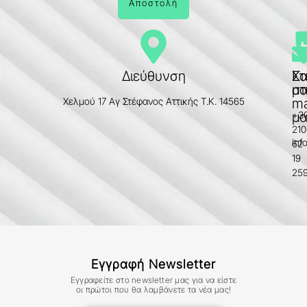
Αποστολή
Διεύθυνση
Κα
Στ
μα
στ
Χελμού 17 Αγ Στέφανος Αττικής Τ.Κ. 14565
ma
+3
μα
210
inf
62
19
25
Εγγραφή Newsletter
Εγγραφείτε στο newsletter μας για να είστε
οι πρώτοι που θα λαμβάνετε τα νέα μας!