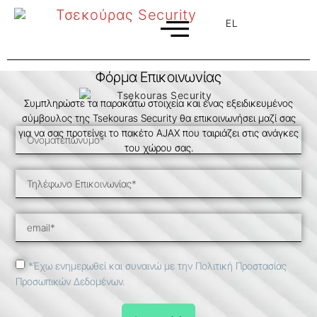
EL
EN
Φόρμα Επικοινωνίας
Συμπληρώστε τα παρακάτω στοιχεία και ένας εξειδικευμένος
σύμβουλος της Tsekouras Security θα επικοινωνήσει μαζί σας
για να σας προτείνει το πακέτο AJAX που ταιριάζει στις ανάγκες
του χώρου σας.
*Έχω ενημερωθεί και συναινώ με την Πολιτική Προστασίας
Προσωπικών Δεδομένων.