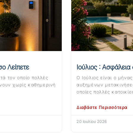
σο Λείπετε
Ιούλιος : Ασφάλεια
τά τον οποίο πολλές
Ο Ιούλιος είναι ο μήνα
ένουν χωρίς καθημερινή
αυξημένων μετακινήσε
οποίες πολλές κατοικίε
Διαβάστε Περισσότερα
20 Ιουλίου 2026